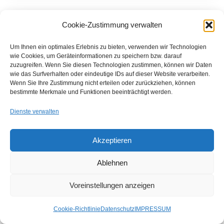
14
Cookie-Zustimmung verwalten
Okt.
Um Ihnen ein optimales Erlebnis zu bieten, verwenden wir Technologien
wie Cookies, um Geräteinformationen zu speichern bzw. darauf
zuzugreifen. Wenn Sie diesen Technologien zustimmen, können wir Daten
wie das Surfverhalten oder eindeutige IDs auf dieser Website verarbeiten.
Wenn Sie Ihre Zustimmung nicht erteilen oder zurückziehen, können
bestimmte Merkmale und Funktionen beeinträchtigt werden.
Dienste verwalten
Akzeptieren
Ablehnen
AKTUELLES ZU E-LEARNING
,
KI
Voreinstellungen anzeigen
7 Wege, wie die KI L&D durch ein LMS
verändert
Cookie-Richtlinie
Datenschutz
IMPRESSUM
14. Oktober 2025