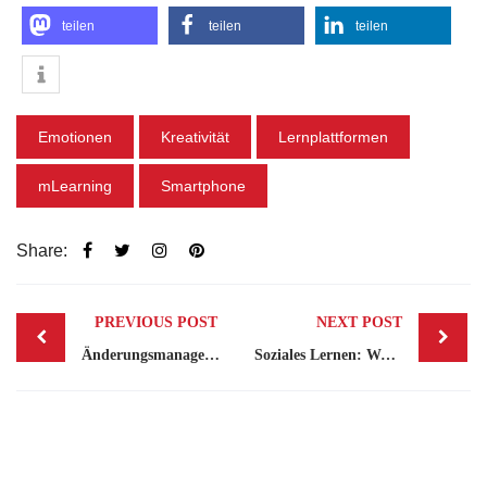
teilen
teilen
teilen
Emotionen
Kreativität
Lernplattformen
mLearning
Smartphone
Share:
Post
PREVIOUS POST
NEXT POST
navigation
Änderungsmanagement und digitale Transformation: Tipps für HR
Soziales Lernen: Warum Kultur wichtiger ist als Technologie