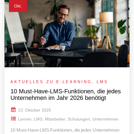
Okt.
AKTUELLES ZU E-LEARNING
,
LMS
10 Must-Have-LMS-Funktionen, die jedes
Unternehmen im Jahr 2026 benötigt
13. Oktober 2025
Lernen
,
LMS
,
Mitarbeiter
,
Schulungen
,
Unternehmen
10 Must-Have-LMS-Funktionen, die jedes Unternehmen