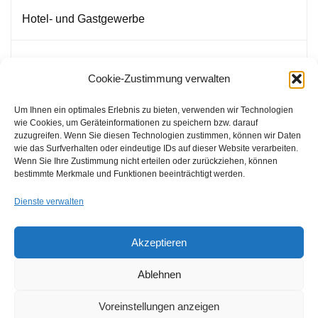
Hotel- und Gastgewerbe
Kundentraining
Cookie-Zustimmung verwalten
Um Ihnen ein optimales Erlebnis zu bieten, verwenden wir Technologien
Wir unterstützen Sie!
wie Cookies, um Geräteinformationen zu speichern bzw. darauf
zuzugreifen. Wenn Sie diesen Technologien zustimmen, können wir Daten
wie das Surfverhalten oder eindeutige IDs auf dieser Website verarbeiten.
Wenn Sie Ihre Zustimmung nicht erteilen oder zurückziehen, können
PREGA Design
bestimmte Merkmale und Funktionen beeinträchtigt werden.
Flehingerstrasse 22
Dienste verwalten
75038 Oberderdingen
Akzeptieren
(+49) 7045 522 99 35
Ablehnen
Team@PREGA-Design.de
Voreinstellungen anzeigen