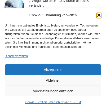
7 Wege, wie die KI L&D durch ein LMS
verändert
Cookie-Zustimmung verwalten
Um Ihnen ein optimales Erlebnis zu bieten, verwenden wir Technologien
wie Cookies, um Geräteinformationen zu speichern bzw. darauf
10 Must-Have-LMS-Funktionen, die jedes
zuzugreifen. Wenn Sie diesen Technologien zustimmen, können wir Daten
Unternehmen im Jahr 2026 benötigt
wie das Surfverhalten oder eindeutige IDs auf dieser Website verarbeiten.
Wenn Sie Ihre Zustimmung nicht erteilen oder zurückziehen, können
bestimmte Merkmale und Funktionen beeinträchtigt werden.
Dienste verwalten
Die Macht der Stimme: Wie das eLearning
durch Voiceover aufgewertet wird
Akzeptieren
Ablehnen
Voreinstellungen anzeigen
Cookie-Richtlinie
Datenschutz
IMPRESSUM