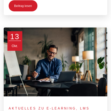
Beitrag lesen
13
Okt.
AKTUELLES ZU E-LEARNING
,
LMS