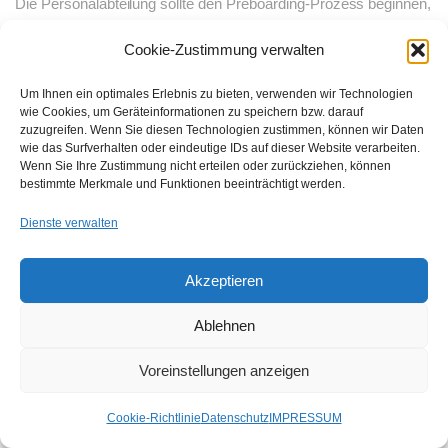
Die Personalabteilung sollte den Preboarding-Prozess beginnen,
sobald der Kandidat das Angebot angenommen hat. So haben
Cookie-Zustimmung verwalten
alle Beteiligten mehr Zeit für die Vorbereitung, und die Mitarbeiter
können ihre Aufgaben effizient erledigen. Ein frühzeitiger Start
Um Ihnen ein optimales Erlebnis zu bieten, verwenden wir Technologien
verringert auch das Risiko von kurzfristigen Problemen,
wie Cookies, um Geräteinformationen zu speichern bzw. darauf
zuzugreifen. Wenn Sie diesen Technologien zustimmen, können wir Daten
Missverständnissen zwischen den Abteilungen und
wie das Surfverhalten oder eindeutige IDs auf dieser Website verarbeiten.
übersehenen Details.
Wenn Sie Ihre Zustimmung nicht erteilen oder zurückziehen, können
bestimmte Merkmale und Funktionen beeinträchtigt werden.
Dienste verwalten
8. Beseitigen Sie
Akzeptieren
Unsicherheiten
Ablehnen
Um neuen Mitarbeitern die Angst vor ihrem ersten Arbeitstag zu
Voreinstellungen anzeigen
nehmen, ist es wichtig, proaktiv Informationen bereitzustellen.
Kommunizieren Sie klar und deutlich, wo sie hingehen sollen,
Cookie-Richtlinie
Datenschutz
IMPRESSUM
was sie mitbringen müssen, wie sie sich in ihr E-Mail-Konto