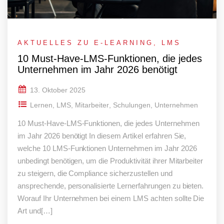
AKTUELLES ZU E-LEARNING
,
LMS
10 Must-Have-LMS-Funktionen, die jedes
Unternehmen im Jahr 2026 benötigt
13. Oktober 2025
Lernen
,
LMS
,
Mitarbeiter
,
Schulungen
,
Unternehmen
10 Must-Have-LMS-Funktionen, die jedes Unternehmen
im Jahr 2026 benötigt In diesem Artikel erfahren Sie,
welche 10 LMS-Funktionen Unternehmen im Jahr 2026
unbedingt benötigen, um die Produktivität ihrer Mitarbeiter
zu steigern, die Compliance sicherzustellen und
ansprechende, personalisierte Lernerfahrungen zu bieten.
Worauf Ihr Unternehmen bei einem LMS achten sollte Die
Art und[…]