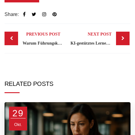
Share:
Post
PREVIOUS POST
NEXT POST
navigation
Warum Führungskräfteentwicklung die beste Investition für das Unternehmenswachstum ist
KI-gestütztes Lernen: Wie ein intelligentes LMS die Schulungsergebnisse verändert
RELATED POSTS
29
Okt.