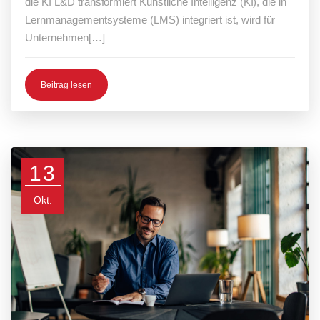
die KI L&D transformiert Künstliche Intelligenz (KI), die in
Lernmanagementsysteme (LMS) integriert ist, wird für
Unternehmen[…]
Beitrag lesen
13
Okt.