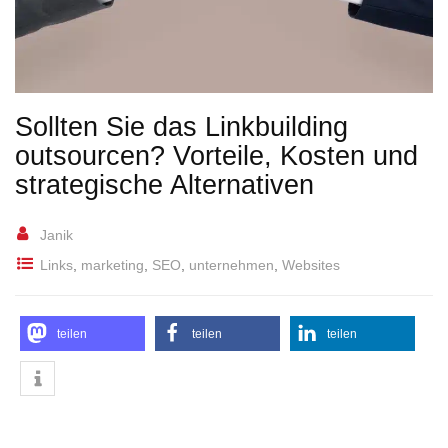
Sollten Sie das Linkbuilding
outsourcen? Vorteile, Kosten und
strategische Alternativen
Janik
Links
,
marketing
,
SEO
,
unternehmen
,
Websites
teilen
teilen
teilen