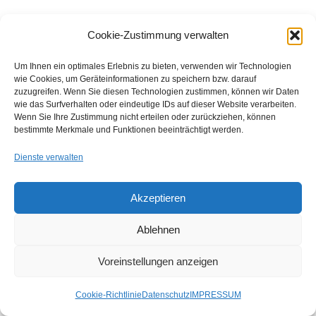
6. Achten Sie auf Black-Hat-
Cookie-Zustimmung verwalten
Taktiken
Um Ihnen ein optimales Erlebnis zu bieten, verwenden wir Technologien
wie Cookies, um Geräteinformationen zu speichern bzw. darauf
Haben Sie schon von privaten Blognetzwerken (PBNs) gehört?
zuzugreifen. Wenn Sie diesen Technologien zustimmen, können wir Daten
wie das Surfverhalten oder eindeutige IDs auf dieser Website verarbeiten.
Diese Website-Netzwerke dienen ausschließlich der
Wenn Sie Ihre Zustimmung nicht erteilen oder zurückziehen, können
gegenseitigen Verlinkung. Die Website-Besitzer arbeiten
bestimmte Merkmale und Funktionen beeinträchtigt werden.
entweder mit Content-Farmen zusammen oder verwenden KI-
Dienste verwalten
generierte Inhalte für eine schnelle Bereitstellung. Diese
Websites mögen auf den ersten Blick seriös erscheinen und
Akzeptieren
Links billig verkaufen, aber sie können Ihrem Ranking
tatsächlich schaden, wenn Google merkt, dass Sie mit ihnen
Ablehnen
verbunden sind. Eine weitere unwirksame Black-Hat-Taktik ist
das sogenannte Pillow Link Building. Im Grunde genommen
Voreinstellungen anzeigen
hinterlassen unseriöse SEO-Spezialisten Kommentare auf
Cookie-Richtlinie
Datenschutz
IMPRESSUM
Websites, die Ihre Links enthalten. Diese Kommentare haben