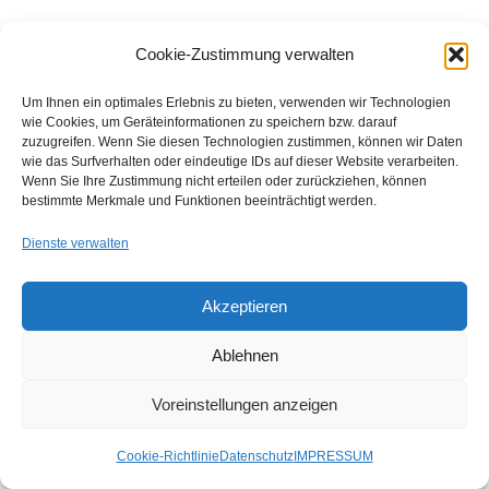
Cookie-Zustimmung verwalten
15. Verhaltens- und
Stimmungs-Trigger
Um Ihnen ein optimales Erlebnis zu bieten, verwenden wir Technologien
wie Cookies, um Geräteinformationen zu speichern bzw. darauf
zuzugreifen. Wenn Sie diesen Technologien zustimmen, können wir Daten
Wie wir wissen, verfolgt die KI Verhaltenssignale in Echtzeit. Sie
wie das Surfverhalten oder eindeutige IDs auf dieser Website verarbeiten.
kann Desinteresse erkennen und dynamisch Warnmeldungen
Wenn Sie Ihre Zustimmung nicht erteilen oder zurückziehen, können
bestimmte Merkmale und Funktionen beeinträchtigt werden.
auslösen, um die Kampagnen zu optimieren.
Dienste verwalten
Akzeptieren
Bindung, Upselling und
Ablehnen
Erweiterungen
Voreinstellungen anzeigen
16. KI-Nutzungsanalyse
Cookie-Richtlinie
Datenschutz
IMPRESSUM