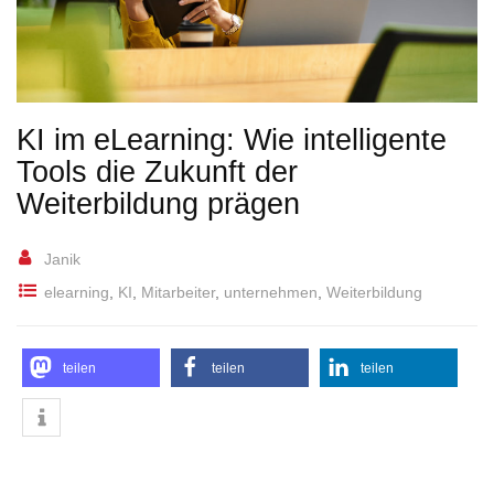
KI im eLearning: Wie intelligente
Tools die Zukunft der
Weiterbildung prägen
Janik
elearning
,
KI
,
Mitarbeiter
,
unternehmen
,
Weiterbildung
teilen
teilen
teilen