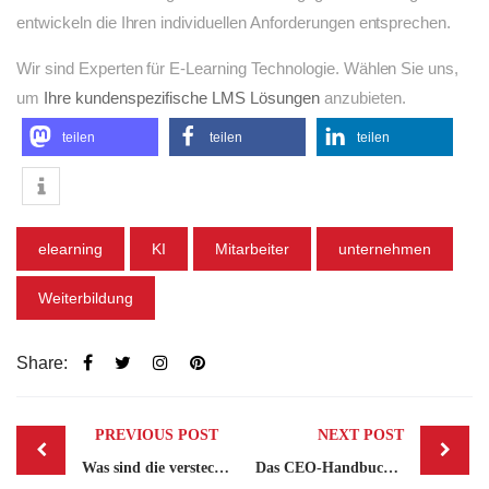
entwickeln die Ihren individuellen Anforderungen entsprechen.
Wir sind Experten für E-Learning Technologie. Wählen Sie uns,
um
Ihre kundenspezifische LMS Lösungen
anzubieten.
teilen
teilen
teilen
elearning
KI
Mitarbeiter
unternehmen
Weiterbildung
Share:
Post
PREVIOUS POST
NEXT POST
navigation
Was sind die versteckten Risiken von KI-Halluzinationen in L&D-Inhalten?
Das CEO-Handbuch: Bewährte Strategien, mit denen Sie Ihr EdTech-Unternehmen skalieren können