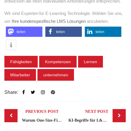
entwickeln die Ihren individuellen Anforderungen entsprechen.
Wir sind Experten für E-Learning Technologie. Wählen Sie uns,
um
Ihre kundenspezifische LMS Lösungen
anzubieten.
teilen
teilen
teilen
Fähigkeiten
Kompetenzen
Lernen
Mitarbeiter
unternehmen
Share:
Post
PREVIOUS POST
NEXT POST
navigation
Warum One-Size-Fits-All-Schulungen nicht mehr funktionieren – und was man dagegen tun kann
KI-Begriffe für L&D-Fachleute: Ein Glossar